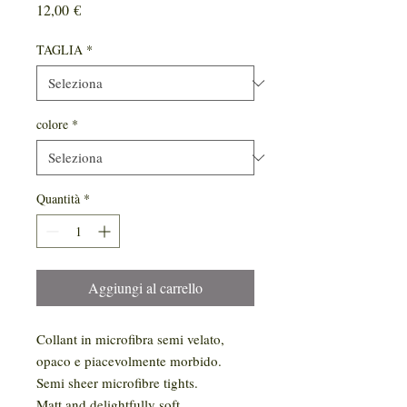
Prezzo
12,00 €
TAGLIA
*
colore
*
Quantità
*
Aggiungi al carrello
Collant in microfibra semi velato,
opaco e piacevolmente morbido.
Semi sheer microfibre tights.
Matt and delightfully soft.