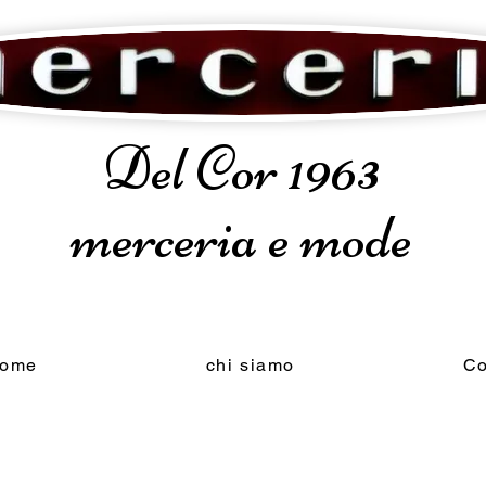
Del Cor 1963
merceria e mode
ome
chi siamo
Co