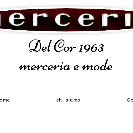
Del Cor 1963
merceria e mode
ome
chi siamo
Co