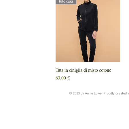
tute casa
Vista rapida
Tuta in ciniglia di misto cotone
Prezzo
63,00 €
© 2023 by Annie Lowe. Proudly created 