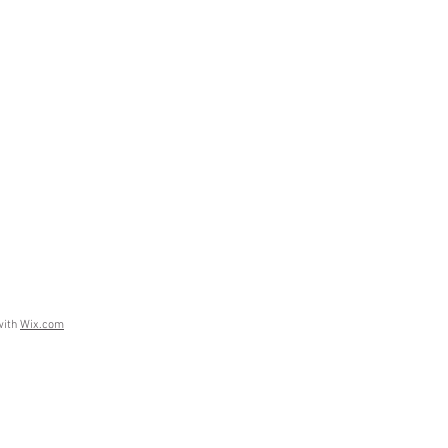
with
Wix.com