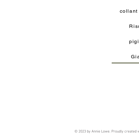
collant
Ris
pig
Gi
© 2023 by Annie Lowe. Proudly created 