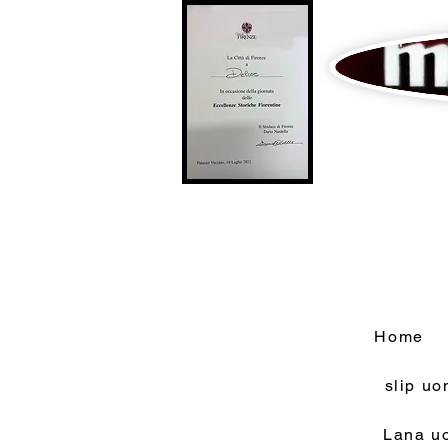
Home
slip u
Lana u