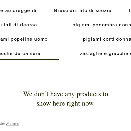
 e autoreggenti
Bresciani filo di scozia
ultati di ricerca
pigiami penombra donn
iami popeline uomo
pigiami corti don
acche da camera
vestaglie e giacche
We don’t have any products to
show here right now.
with
Wix.com