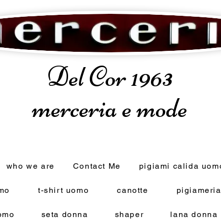
Del Cor 1963
merceria e mode
who we are
Contact Me
pigiami calida uom
omo
t-shirt uomo
canotte
pigiameri
omo
seta donna
shaper
lana donna