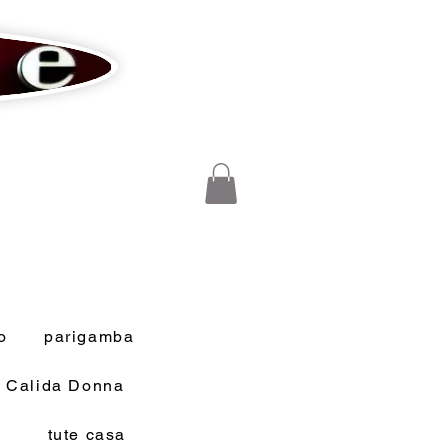
o
parigamba
a Calida Donna
tute casa