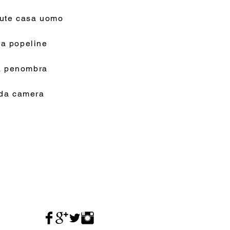
tute casa uomo
a popeline
na penombra
 da camera