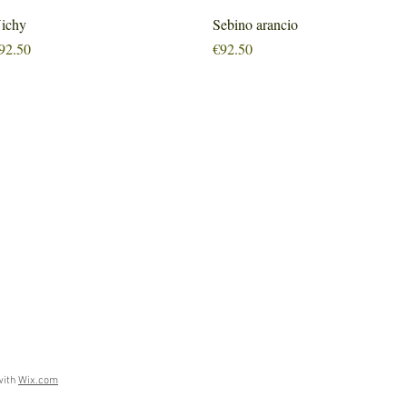
Quick View
Quick View
ichy
Sebino arancio
rice
Price
92.50
€92.50
with
Wix.com