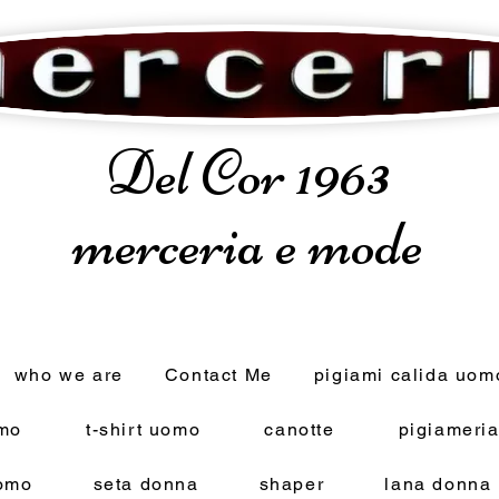
Del Cor 1963
merceria e mode
who we are
Contact Me
pigiami calida uom
omo
t-shirt uomo
canotte
pigiameri
omo
seta donna
shaper
lana donna