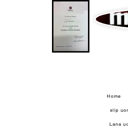
Home
slip u
Lana u