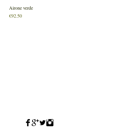
Quick View
Airone verde
Price
€92.50