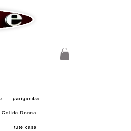
o
parigamba
a Calida Donna
tute casa