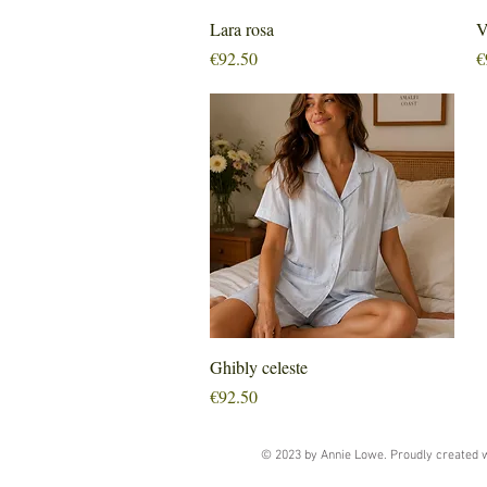
Quick View
Lara rosa
V
Price
P
€92.50
€
Quick View
Ghibly celeste
Price
€92.50
© 2023 by Annie Lowe. Proudly created 