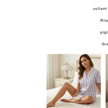
collant
Ris
pig
Gi