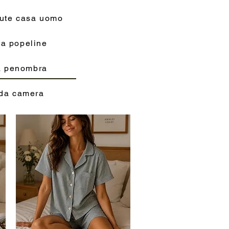
tute casa uomo
a popeline
na penombra
 da camera