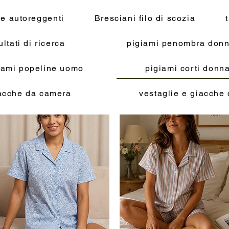
 e autoreggenti
Bresciani filo di scozia
ultati di ricerca
pigiami penombra donn
iami popeline uomo
pigiami corti don
acche da camera
vestaglie e giacche