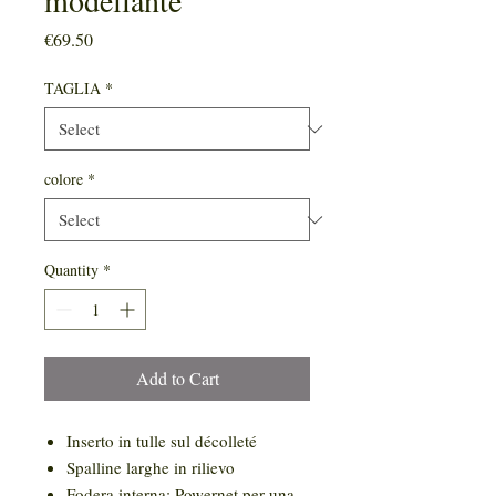
modellante
Price
€69.50
TAGLIA
*
colore
*
Quantity
*
Add to Cart
Inserto in tulle sul décolleté
Spalline larghe in rilievo
Fodera interna: Powernet per una