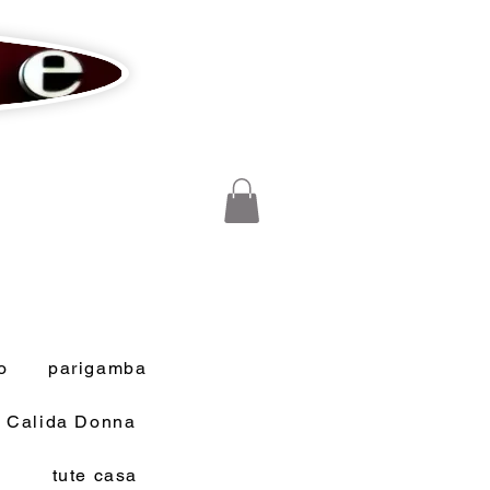
o
parigamba
a Calida Donna
tute casa