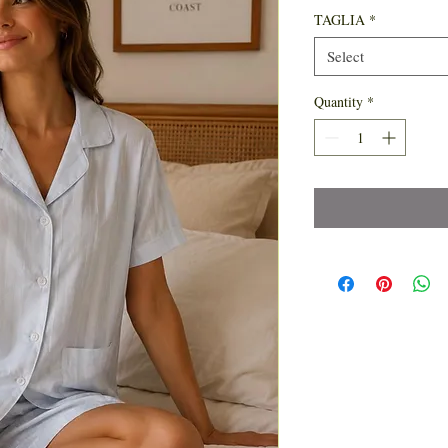
TAGLIA
*
Select
Quantity
*