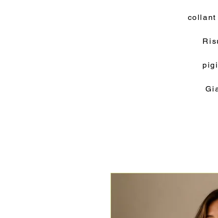
collant
Ris
pig
Gi