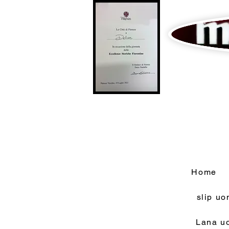
Home
slip u
Lana u