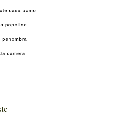
tute casa uomo
a popeline
na penombra
 da camera
ste