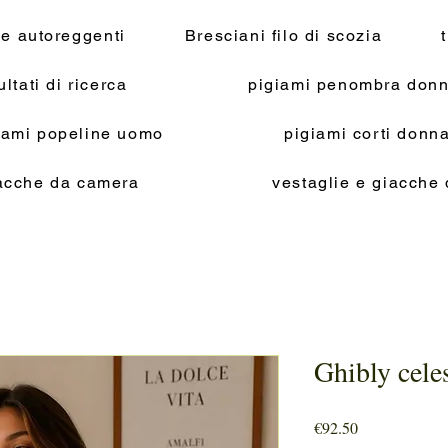
 e autoreggenti
Bresciani filo di scozia
ultati di ricerca
pigiami penombra donn
iami popeline uomo
pigiami corti don
acche da camera
vestaglie e giacche
Ghibly cele
Price
€92.50