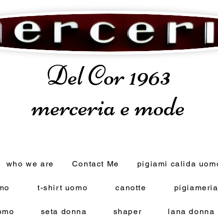
Del Cor 1963
merceria e mode
who we are
Contact Me
pigiami calida uom
omo
t-shirt uomo
canotte
pigiameri
omo
seta donna
shaper
lana donna