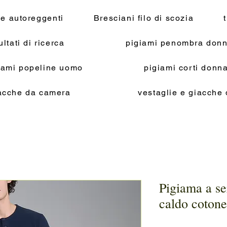
 e autoreggenti
Bresciani filo di scozia
ultati di ricerca
pigiami penombra donn
iami popeline uomo
pigiami corti don
acche da camera
vestaglie e giacche
Pigiama a ser
caldo cotone