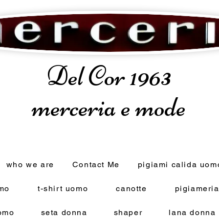
Del Cor 1963
merceria e mode
who we are
Contact Me
pigiami calida uom
omo
t-shirt uomo
canotte
pigiameri
omo
seta donna
shaper
lana donna