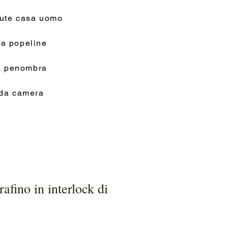
tute casa uomo
a popeline
na penombra
 da camera
afino in interlock di