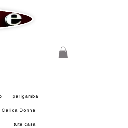
o
parigamba
a Calida Donna
tute casa