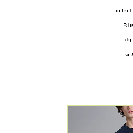
collant
Ris
pig
Gi