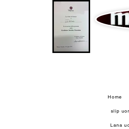
Home
slip u
Lana u