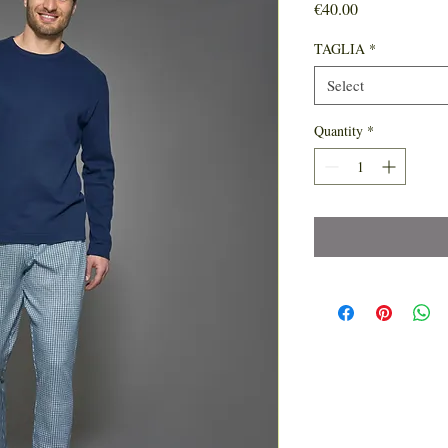
Price
€40.00
TAGLIA
*
Select
Quantity
*