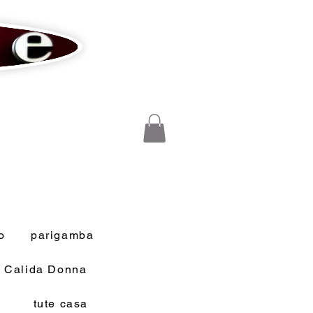
o
parigamba
a Calida Donna
tute casa