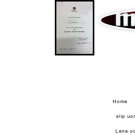
Home
slip u
Lana u