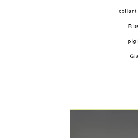
collant
Ris
pig
Gi