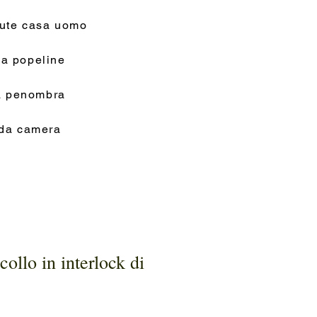
tute casa uomo
a popeline
na penombra
 da camera
ollo in interlock di