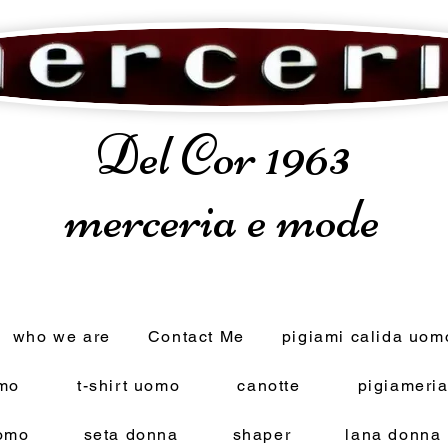
Del Cor 1963
merceria e mode
who we are
Contact Me
pigiami calida uom
omo
t-shirt uomo
canotte
pigiameri
omo
seta donna
shaper
lana donna