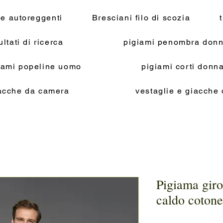
 e autoreggenti
Bresciani filo di scozia
ultati di ricerca
pigiami penombra donn
iami popeline uomo
pigiami corti don
acche da camera
vestaglie e giacche
Pigiama giroc
caldo cotone