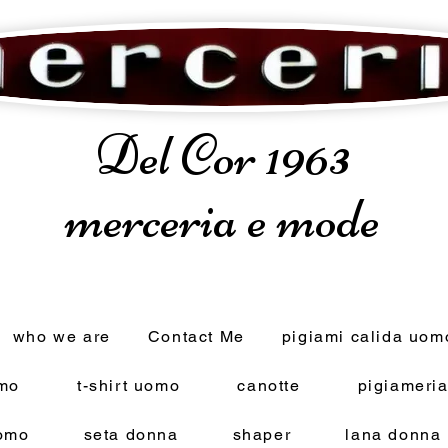
Del Cor 1963
merceria e mode
who we are
Contact Me
pigiami calida uom
omo
t-shirt uomo
canotte
pigiameri
omo
seta donna
shaper
lana donna