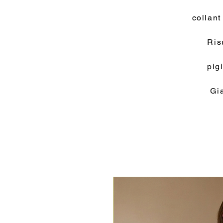
collant
Ris
pig
Gi