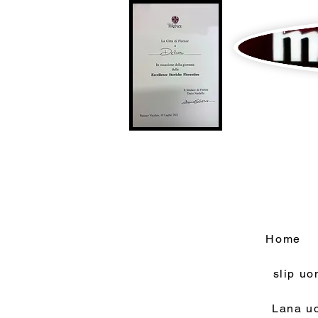
Home
slip u
Lana u