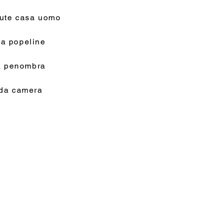
tute casa uomo
a popeline
na penombra
 da camera