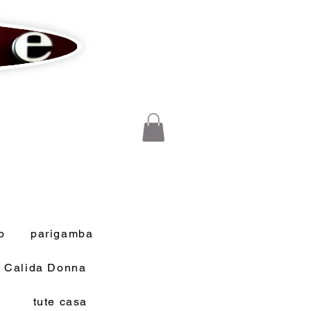
o
parigamba
a Calida Donna
tute casa