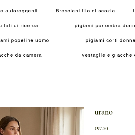
 e autoreggenti
Bresciani filo di scozia
ultati di ricerca
pigiami penombra donn
iami popeline uomo
pigiami corti don
acche da camera
vestaglie e giacche
urano
Price
€97.50