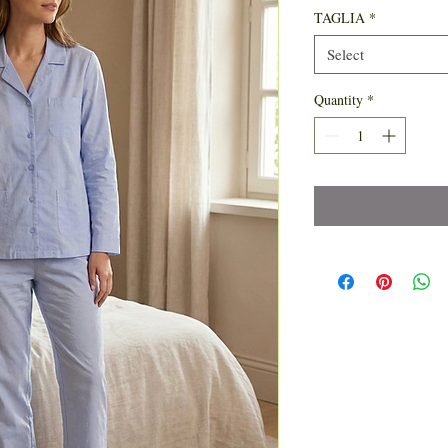
TAGLIA
*
Select
Quantity
*